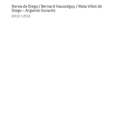
Nerea de Diego / Bernard Hausséguy / Maïa Villot de
Diego – Argiantz Ilunantz
09.12 > 25.12