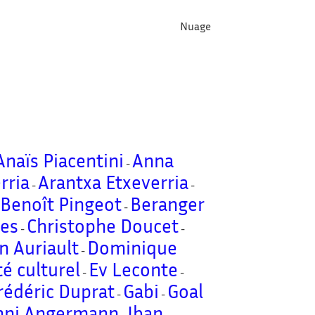
Nuage
Anaïs Piacentini
Anna
-
rria
Arantxa Etxeverria
-
-
Benoît Pingeot
Beranger
-
-
tes
Christophe Doucet
-
-
 Auriault
Dominique
-
té culturel
Ev Leconte
-
-
rédéric Duprat
Gabi
Goal
-
-
nni Angermann
Iban