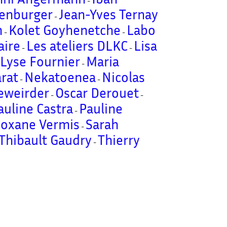
-
tenburger
Jean-Yves Ternay
-
m
Kolet Goyhenetche
Labo
-
-
aire
Les ateliers DLKC
Lisa
-
-
Lyse Fournier
Maria
-
-
rat
Nekatoenea
Nicolas
-
-
eweirder
Oscar Derouet
-
-
auline Castra
Pauline
-
oxane Vermis
Sarah
-
Thibault Gaudry
Thierry
-