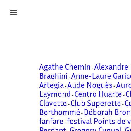
Agathe Chemin
Alexandre
-
Braghini
Anne-Laure Garic
-
Artegia
Aude Noguès
Auro
-
-
Laymond
Centro Huarte
C
-
-
Clavette
Club Superette
C
-
-
Berthommé
Déborah Bron
-
fanfare
festival Points de 
-
Perdant
Gregory Cuquel
G