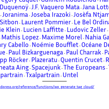
-
-
s Duquenoÿ
J.F. Vaquero Mata
Jana Lot
-
-
Joranima
Joseba Irazoki
Josèfa Ntja
-
-
-
 Sitbon
Laurent Pommier
Le Bel Ordin
-
-
ie Klein
Lucien Laffitte
Ludovic Zeller
-
-
Mathis Lopez
Maxime Morel
Nahia Ga
-
-
-
ry Cabello
Noémie Boufflet
Océane D
-
-
ue
Paul Bizkarguenaga
Paul Charrak
P
-
-
-
ipp Röcker
Plazeratu
Quentin Crucet
R
-
-
-
heata Aing
Spacejunk
The Europeans
-
-
-
apartrain
Txalpartrain
Untel
-
-
rdpress.org/reference/functions/wp_generate_tag_cloud/