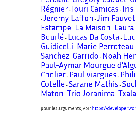
-
-
Régnier
Iouri Camicas
Iri
-
-
Jeremy Laffon
Jim Fauvet
-
-
Estampe
La Maison
Laura
-
-
Bourlé
Lucas Da Costa
Luc
-
-
Guidicelli
Marie Perroteau
-
Sanchez-Garrido
Noah Hen
-
Paul-Aymar Mourgue d'Alg
Cholier
Paul Viargues
Phil
-
-
Cotelle
Sarane Mathis
Soc
-
-
Maton
Trio Joranima
Txal
-
-
pour les arguments, voir
https://developer.wo