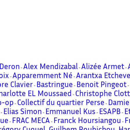
 Deron
Alex Mendizabal
Alizée Armet
-
-
-
oix
Apparemment Né
Arantxa Etcheve
-
-
re Clavier
Bastringue
Benoit Pingeot
-
-
harlotte EL Moussaed
Christophe Clot
-
o-op
Collectif du quartier Perse
Damien
-
-
Elias Simon
Emmanuel Kus
ESAPB
E
-
-
-
-
vue
FRAC MECA
Franck Hoursiangou
F
-
-
-
régory Cuquel
Guilhem Roubichou
Ha