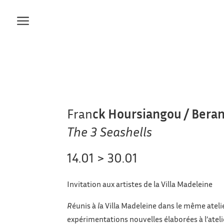
Fran
ck Hoursiangou / Bera
The 3 Seashells
14.01 > 30.01
Invitation aux artistes de la Villa Madeleine
R
éunis à
l
a Villa Madeleine dans le même atelie
expérimentations nouvelles élaborées à l’ateli