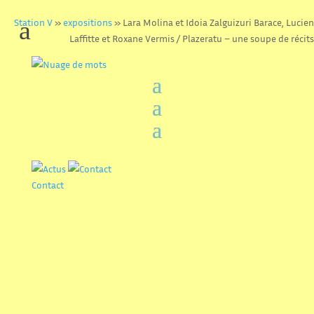
Station V
»
expositions
»
Lara Molina et Idoia Zalguizuri Barace, Lucien
Laffitte et Roxane Vermis / Plazeratu – une soupe de récits
Lara Molina et Idoia Zalguizuri
Barace, Lucien Laffitte et
Contact
Roxane Vermis / Plazeratu –
une soupe de récits
14.09 > 30.09
Saldak badaude! eta beste kontakizun batzuk elkarrekin
egiteko
Tenemos caldos y otros relatos para hacer juntas