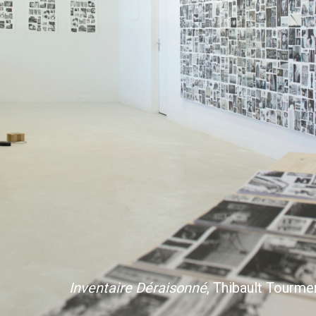
Inventaire Déraisonné
, Thibault Tourme