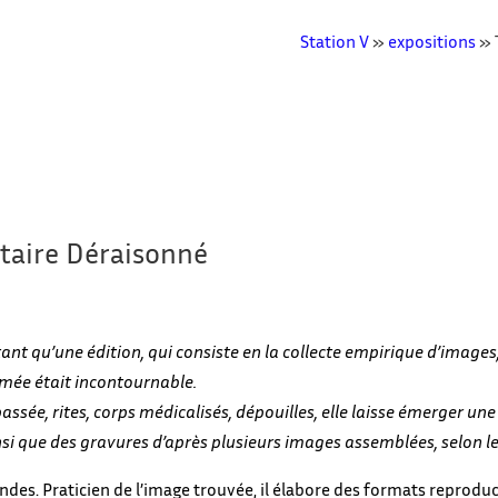
Station V
»
expositions
»
taire Déraisonné
nt qu’une édition, qui consiste en la collecte empirique d’images
imée était incontournable.
 passée, rites, corps médicalisés, dépouilles, elle laisse émerger u
si que des gravures d’après plusieurs images assemblées, selon le 
andes. Praticien de l’image trouvée, il élabore des formats reprodu